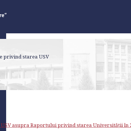
e privind starea USV
ui USV asupra Raportului privind starea Universității în