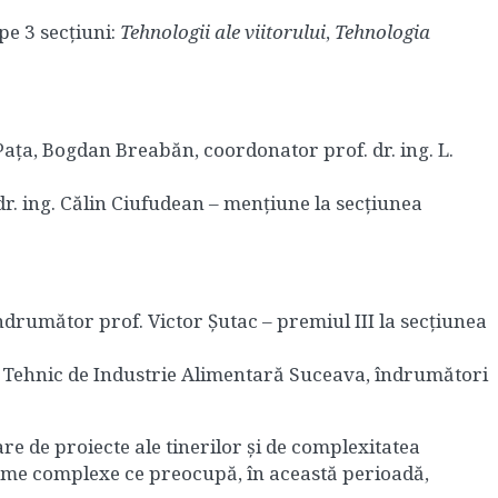
pe 3 secțiuni:
Tehnologii ale viitorului
,
Tehnologia
ața, Bogdan Breabăn, coordonator prof. dr. ing. L.
r. ing. Călin Ciufudean – mențiune la secțiunea
ndrumător prof. Victor Șutac – premiul III la secţiunea
lui Tehnic de Industrie Alimentară Suceava, îndrumători
re de proiecte ale tinerilor și de complexitatea
bleme complexe ce preocupă, în această perioadă,