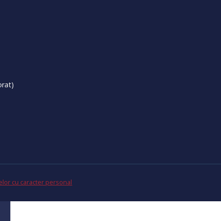
t
orat)
elor cu caracter personal