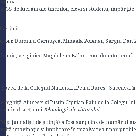
omânia.
 35 de lucrări ale tinerilor, elevi și studenți, împărțite 
ucrări:
utori: Dumitru Cernușcă, Mihaela Poienar, Sergiu Dan P
ndronic, Verginica Magdalena Bălan, coordonator conf. d
n Șovea de la Colegiul Național „Petru Rareș” Suceava, î
Gheorghiță Aiuresei şi Iustin Ciprian Paiu de la Colegiu
n cadrul secţiunii
Tehnologii ale viitorului
.
 și jurnaliști de știință) a fost surprins de numărul ma
de multă imaginație și implicare în rezolvarea unor pro