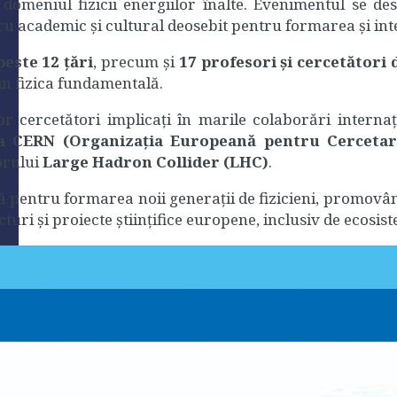
 domeniul fizicii energiilor înalte. Evenimentul se de
dru academic și cultural deosebit pentru formarea și int
este 12 țări
, precum și
17 profesori
și
cercetători 
din fizica fundamentală.
 cercetători implicați în marile colaborări internați
 la CERN (Organizația Europeană pentru Cerceta
torului
Large Hadron Collider (LHC)
.
ă pentru formarea noii generații de fizicieni, promovâ
cturi și proiecte științifice europene, inclusiv de ecosi