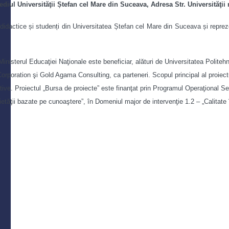
iul Universităţii Ștefan cel Mare din Suceava, Adresa Str. Universităţii nr
e didactice și studenți din Universitatea Ștefan cel Mare din Suceava și repre
Ministerul Educaţiei Naţionale este beneficiar, alături de Universitatea Polite
poration şi Gold Agama Consulting, ca parteneri. Scopul principal al proiectului
tive. Proiectul „Bursa de proiecte” este finanţat prin Programul Operaţional S
ietăţii bazate pe cunoaştere”, în Domeniul major de intervenţie 1.2 – „Calitate