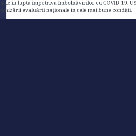
sale în lupta împotriva îmbolnăvirilor cu COVID-19. USV 
anizării evaluării naționale în cele mai bune condiții.
t
t