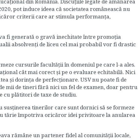
educațional din România. Discuțiile legate de amânarea
i 2020, pot induce ideea că societatea românească nu
ricăror criterii care ar stimula performanța,
va fi generată o gravă inechitate între promoția
alii absolvenți de liceu cel mai probabil vor fi drastic
meze cursurile facultății în domeniul pe care l-a ales.
țional cât mai corect și pe o evaluare echitabilă. Nici
ea și dorința de perfecționare. USV nu poate fi de
 mii de tineri fără nici un fel de examen, doar pentru
 cu plătitori de taxe de studiu.
 susținerea tinerilor care sunt dornici să se formeze
tărie împotriva oricăror idei privitoare la anularea
eava rămâne un partener fidel al comunității locale,