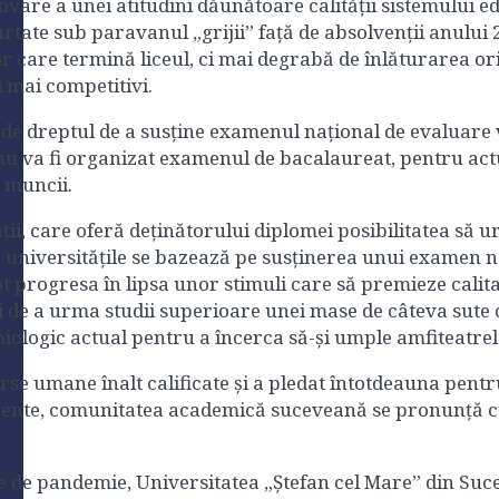
ovare a unei atitudini dăunătoare calității sistemului 
urtate sub paravanul „grijii” față de absolvenții anulu
lor care termină liceul, ci mai degrabă de înlăturarea o
și mai competitivi.
 de dreptul de a susține examenul național de evaluare 
e nu va fi organizat examenul de bacalaureat, pentru actu
 muncii.
i, care oferă deținătorului diplomei posibilitatea să ur
, universitățile se bazează pe susținerea unui examen na
progresa în lipsa unor stimuli care să premieze calitat
e a urma studii superioare unei mase de câteva sute de
iologic actual pentru a încerca să-și umple amfiteatrele
e umane înalt calificate și a pledat întotdeauna pentru
ente, comunitatea academică suceveană se pronunță cu 
te de pandemie, Universitatea „Ștefan cel Mare” din Suc