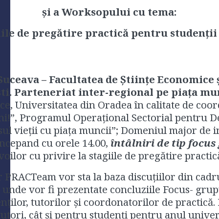
şi a Worksopului cu tema:
giile de pregătire practică pentru studenţi
 Suceava – Facultatea de Ştiinţe Economice
i. Parteneriat inter-regional pe piaţa mun
ce, Universitatea din Oradea în calitate de coor
ni!”, Programul Operaţional Sectorial pentru 
ul vieţii cu piaţa muncii”; Domeniul major de in
începand cu orele 14.00,
întâlniri de tip focus
oilor cu privire la stagiile de pregătire practică
 PRACTeam vor sta la baza discuţiilor din cadr
, unde vor fi prezentate concluziile Focus- gru
nţilor, tutorilor şi coordonatorilor de practică.
utori, cât şi pentru studenţi pentru anul univers