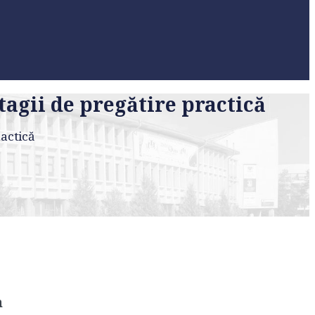
tagii de pregătire practică
ractică
m