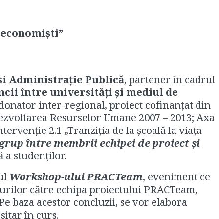
i economişti”
 şi Administraţie Publică
, partener în cadrul
cii între universităţi şi mediul de
donator inter-regional, proiect cofinanţat din
Dezvoltarea Resurselor Umane 2007 – 2013; Axa
tervenţie 2.1 „Tranziţia de la şcoală la viaţa
 grup între membrii echipei de proiect şi
 a studenţilor.
ul
Workshop-ului PRACTeam
, eveniment ce
purilor către echipa proiectului PRACTeam,
 Pe baza acestor concluzii, se vor elabora
itar în curs.