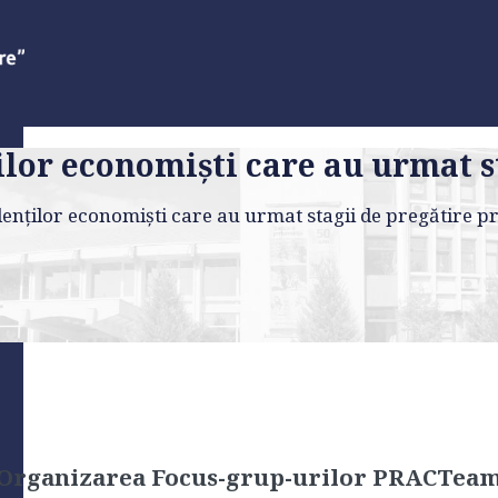
ilor economişti care au urmat s
denţilor economişti care au urmat stagii de pregătire p
Organizarea Focus-grup-urilor PRACTea