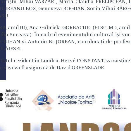
rtiștii: Mihai VARZARI, Maria Claudia PRELIPCEAN
in UNGUREANU BOX, Genoveva BOGDAN, Sorin Mihai BĂR
ARU.
SB, anul III), Ana Gabriela GORBACIUC (FLSC, MD, anul 
in Suceava). În cadrul evenimentului cultural își vor
za CIUHAN și Antonio BUJOREAN, coordonați de profe
ULĂIESEI.
rtistul rezident în Londra, Hervé CONSTANT, va susține 
ducerea va fi asigurată de David GREENSLADE.