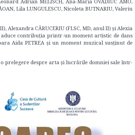
, Leonard Adrian MELISCH, Ana-Maria OVADIUC AMO,
GĂOAN, Lila LUNGULESCU, Nicoleta BUTNARIU, Valeriu
II), Alexandra CĂRUCERIU (FLSC, MD, anul II) și Alexia
 aduce contribuția printr-un moment artistic de dans
soara Aida PETREA și un moment muzical susținut de
o prelegere despre arta și lucrările domniei sale într-