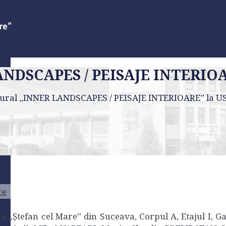
ANDSCAPES / PEISAJE INTERIOA
tural „INNER LANDSCAPES / PEISAJE INTERIOARE” la U
te
ea „Ștefan cel Mare” din Suceava, Corpul A, Etajul I, G