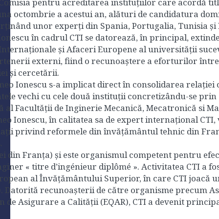
omisia pentru acreditarea instituțiilor care acordă titl
una octombrie a acestui an, alături de candidatura domn
rținând unor experți din Spania, Portugalia, Tunisia și 
scu în cadrul CTI se datorează, în principal, extinderi
 Internaționale și Afaceri Europene al
universității suce
artenerii externi, fiind o recunoaștere a eforturilor în
ei și cercetării.
meo Ionescu s-a implicat direct în consolidarea relație
ele vechi cu cele două instituții concretizându-se prin
 al Facultății de Inginerie Mecanică, Mecatronică si 
 Ionescu, în calitatea sa de expert internațional CTI, va
ații privind reformele din învățământul tehnic din Franț
.
iei din Franța) și este organismul competent pentru ef
nginer « titre d’ingénieur diplômé ». Activitatea CTI a f
uropean al Învățământului Superior, în care CTI joacă 
ii). Datorită recunoașterii de către organisme precum A
e Asigurare a Calității (EQAR), CTI a devenit principa