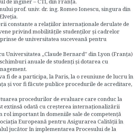
ul de inginer – CTI, din Franța.
ului prof. univ. dr. ing. Romeo Ionescu, singura din
Elveția.
i constante a relațiilor internaționale derulate de
vene privind mobilitățile studenților și cadrelor
treprinse de universitatea suceveană pentru
i cu Universitatea „Claude Bernard” din Lyon (Franța)
 schimburi anuale de studenți și dotarea cu
Management.
 fi de a participa, la Paris, la o reuniune de lucru în
a și vor fi făcute publice procedurile de acreditare,
ectuarea procedurilor de evaluare care conduc la
ost extinsă odată cu creșterea internaționalizării
un rol important în domeniile sale de competență
sociația Europeană pentru Asigurarea Calității în
lul jucător în implementarea Procesului de la