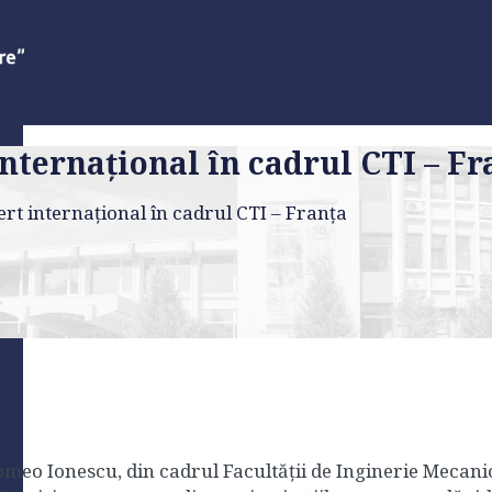
internațional în cadrul CTI – Fr
ert internațional în cadrul CTI – Franța
meo Ionescu, din cadrul Facultății de Inginerie Mecani