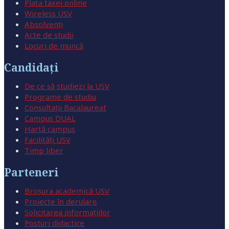
Plata taxei online
Wireless USV
Absolvenţi
Acte de studii
Locuri de muncă
Candidaţi
De ce să studiezi la USV
Programe de studiu
Consultații Bacalaureat
Campus DUAL
Hartă campus
Facilități USV
Timp liber
Parteneri
Broșura academică USV
Proiecte în derulare
Solicitarea informațiilor
Posturi didactice