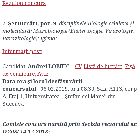
Rezultat concurs
2.
Șef lucrări, poz. 9,
disciplinele:
Biologie celulară și
moleculară; Microbiologie (Bacteriologie. Virusologie.
Parazitologie); Igiena;
Informații post
;
Candidat:
Andrei LOBIUC
–
CV
,
Listă de lucrări
,
Fișă
de verificare
,
Aviz
Data ora și locul desfășurării
concursului:
06.02.2019, ora 08:30, Sala A113, corp
A, Etaj 1, Universitatea „ Ștefan cel Mare” din
Suceava
Comisie concurs numită prin decizia rectorului nr.
D 208/ 14.12.2018: