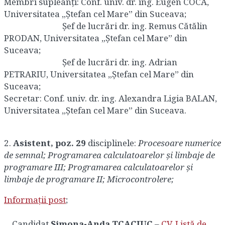
Membri supleanți: Conf. univ. dr. ing. Eugen COCA,
Universitatea „Ştefan cel Mare” din Suceava;
Şef de lucrări dr. ing. Remus Cătălin
PRODAN, Universitatea „Ştefan cel Mare” din
Suceava;
Şef de lucrări dr. ing. Adrian
PETRARIU, Universitatea „Ştefan cel Mare” din
Suceava;
Secretar: Conf. univ. dr. ing. Alexandra Ligia BALAN,
Universitatea „Ştefan cel Mare” din Suceava.
2.
Asistent,
poz. 29
disciplinele:
Procesoare numerice
de semnal; Programarea calculatoarelor şi limbaje de
programare III; Programarea calculatoarelor şi
limbaje de programare II; Microcontrolere;
Informații post
;
Candidat
Simona-Anda TCACIUC
–
CV
,
Listă de