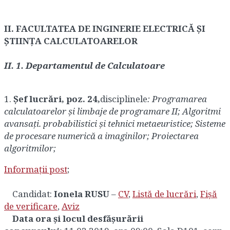
II. FACULTATEA DE INGINERIE ELECTRICĂ ȘI
ȘTIINȚA CALCULATOARELOR
II. 1. Departamentul de Calculatoare
1.
Șef lucrări, poz. 24,
disciplinele
: Programarea
calculatoarelor și limbaje de programare II; Algoritmi
avansați. probabilistici și tehnici metaeuristice; Sisteme
de procesare numerică a imaginilor; Proiectarea
algoritmilor;
Informații post
;
Candidat:
Ionela RUSU
–
CV
,
Listă de lucrări
,
Fișă
de verificare
,
Aviz
Data ora și locul desfășurării