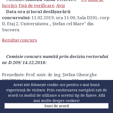
lucrări
,
Fișă de verificare
,
Aviz
Data ora și locul desfășurării
concursului:
11.02.2019, ora 11:00, Sala D205, corp
D, Etaj 2, Universitatea „ Ștefan cel Mare” din
Suceava
Rezultat concurs
Comisie concurs numită prin decizia rectorului
nr. D 209/ 14.12.2018:
Preşedinte: Prof. univ. dr. ing. Ștefan Gheorghe
PENTIUC, Universitatea „Ştefan cel Mare” din
Acest site folosește cookie-uri pentru o mai bună
Suceava;
experiență de vizitare. Prin continuarea navigării ești de
Membri: Prof. univ. dr. ing. Vasile Gheorghiţă
acord cu modul de utilizare a acestui tip de fișiere.
Află
GĂITAN, Universitatea „Ştefan cel Mare” din
mai multe despre cookies!
Suceava;
Sunt de acord
Conf. univ. dr. ing. Ioan UNGUREAN,