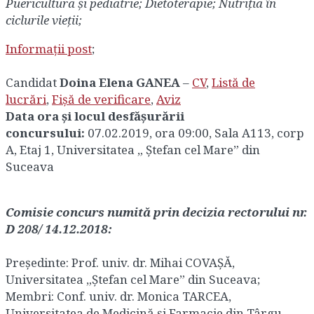
Puericultura și pediatrie; Dietoterapie; Nutriția în
ciclurile vieții;
Informații post
;
Candidat
Doina Elena GANEA
–
CV
,
Listă de
lucrări
,
Fișă de verificare
,
Aviz
Data ora și locul desfășurării
concursului:
07.02.2019, ora 09:00, Sala A113, corp
A, Etaj 1, Universitatea „ Ștefan cel Mare” din
Suceava
Comisie concurs numită prin decizia rectorului nr.
D 208/ 14.12.2018:
Preşedinte: Prof. univ. dr. Mihai COVAȘĂ,
Universitatea „Ștefan cel Mare” din Suceava;
Membri: Conf. univ. dr. Monica TARCEA,
Universitatea de Medicină și Farmacie din Târgu