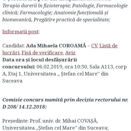
Terapia durerii în fizioterapie; Patologie, Farmacologie
clinică; Farmacologie; Anatomie funcţională și
biomecanică, Pregătire practică de specialitate;
Informații post
;
Candidat:
Ada Mihaela COROAMĂ
–
CV
,
Listă de
lucrări,
Fișă de verificare
,
Aviz
Data ora și locul desfășurării
concursului:
06.02.2019, ora 10:30, Sala A113, corp
A, Etaj 1, Universitatea „ Ștefan cel Mare” din
Suceava
Comisie concurs numită prin decizia rectorului nr.
D 208/ 14.12.2018:
Preşedinte: Prof. univ. dr. Mihai COVAȘĂ,
Universitatea „Ștefan cel Mare” din Suceava;