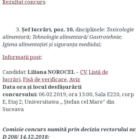
Rezultat concurs
3.
Șef lucrări, poz. 10
,
disciplinele:
Toxicologie
alimentară; Tehnologie alimentară/ Gastrotehnie;
Igiena alimentației și siguranța mediului;
Informații post
;
Candidat:
Liliana NOROCEL
–
CV
,
Listă de
lucrări,
Fișă de verificare
,
Aviz
Data ora și locul desfășurării
concursului:
06.02.2019, ora 13:00, Sala E220, corp
E, Etaj 2, Universitatea „ Ștefan cel Mare” din
Suceava
Comisie concurs numită prin decizia rectorului nr.
D 208/ 14.12.2018: