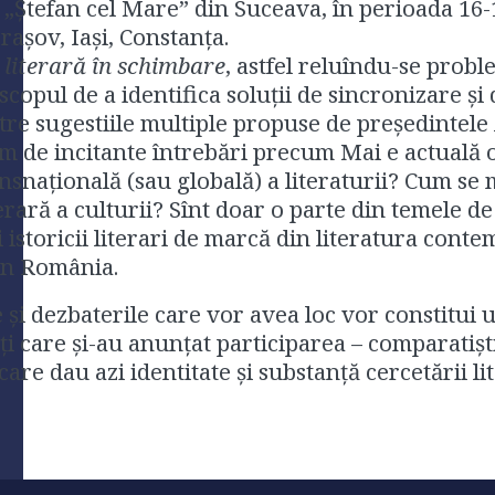
„Ştefan cel Mare” din Suceava, în perioada 16-17
raşov, Iaşi, Constanţa.
 literară în schimbare
, astfel reluîndu-se probl
 scopul de a identifica soluţii de sincronizare 
intre sugestiile multiple propuse de preşedintel
 de incitante întrebări precum Mai e actuală o 
ansnaţională (sau globală) a literaturii? Cum se
 literară a culturii? Sînt doar o parte din temele
şi istoricii literari de marcă din literatura con
din România.
 dezbaterile care vor avea loc vor constitui un
 care şi-au anunţat participarea – comparatişti, te
care dau azi identitate şi substanţă cercetării li