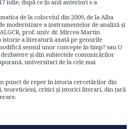
 iulie, după ce în anii anteriori s-a
ematica de la colocviul din 2009, de la Alba
şi de modernizare a instrumentelor de analiză şi
e ALGCR, prof. univ. dr. Mircea Martin
istorie a literaturii axată pe genurile
 modifică sensul unor concepte în timp? sau O
 de dezbatere şi din subiectele comunicărilor
temporană, universitari de la cele mai
 punct de reper în istoria cercetărilor din
oreticieni, critici şi istorici literari, din ţară
terare.