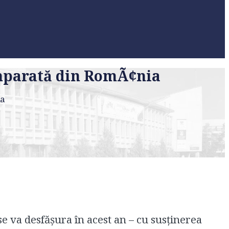
Comparată din RomÃ¢nia
ia
 va desfăşura în acest an – cu susţinerea